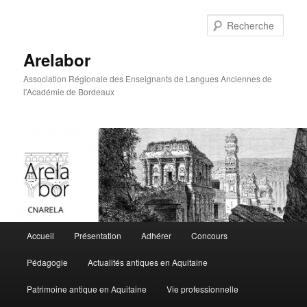
Rech
Arelabor
Association Régionale des Enseignants de Langues Anciennes de
l'Académie de Bordeaux
Menu principal
Accueil
Présentation
Adhérer
Concours
Aller au contenu principal
Aller au contenu secondaire
Pédagogie
Actualités antiques en Aquitaine
Patrimoine antique en Aquitaine
Vie professionnelle