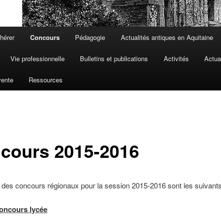
hérer
Concours
Pédagogie
Actualités antiques en Aquitaine
Vie professionnelle
Bulletins et publications
Activités
Actua
vente
Ressources
cours 2015-2016
 des concours régionaux pour la session 2015-2016 sont les suivants
oncours lycée