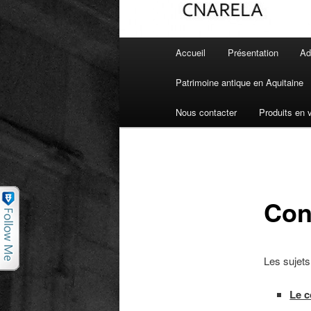
Menu principal
Accueil
Présentation
Ad
Aller au contenu principal
Aller au contenu secondaire
Patrimoine antique en Aquitaine
Nous contacter
Produits en 
Con
Les sujets
Le c