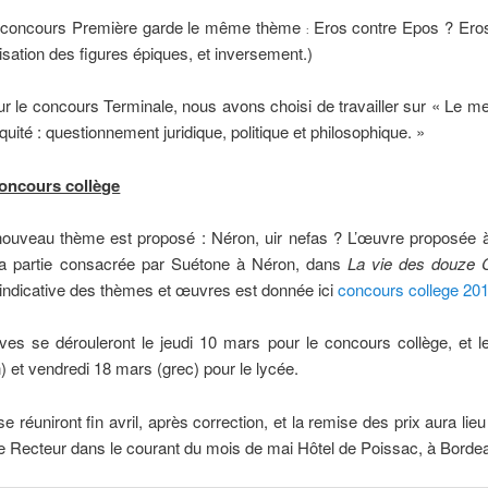
 concours Première garde le même thème
Eros contre Epos ? Eros
:
tisation des figures épiques, et inversement.)
ur le concours Terminale, nous avons choisi de travailler sur « Le m
iquité : questionnement juridique, politique et philosophique. »
oncours collège
ouveau thème est proposé : Néron, uir nefas ? L’œuvre proposée à 
la partie consacrée par Suétone à Néron, dans
La vie des douze 
e indicative des thèmes et œuvres est donnée ici
concours college 20
es se dérouleront le jeudi 10 mars pour le concours collège, et l
n) et vendredi 18 mars (grec) pour le lycée.
se réuniront fin avril, après correction, et la remise des prix aura lie
e Recteur dans le courant du mois de mai Hôtel de Poissac, à Borde