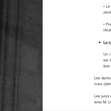
• Le
(éro
• Po
l’Ant
Le c
Un n
est 
list
Les épreuv
mars (lati
Les jurys 
avec M. L