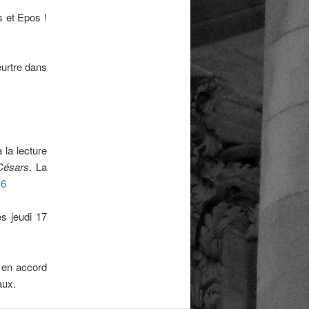
 et Epos !
eurtre dans
la lecture
Césars
. La
16
es jeudi 17
u en accord
aux.