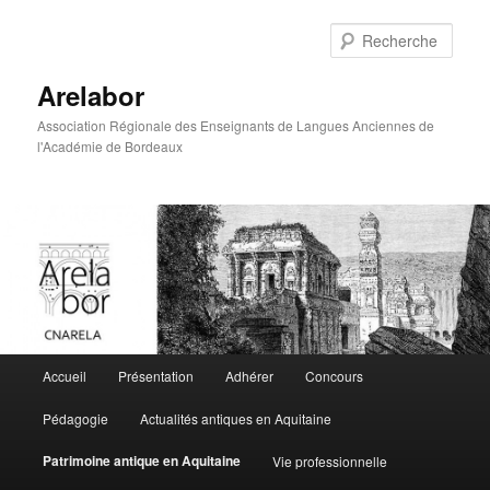
Rech
Arelabor
Association Régionale des Enseignants de Langues Anciennes de
l'Académie de Bordeaux
Menu principal
Accueil
Présentation
Adhérer
Concours
Aller au contenu principal
Aller au contenu secondaire
Pédagogie
Actualités antiques en Aquitaine
Patrimoine antique en Aquitaine
Vie professionnelle