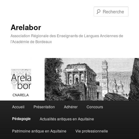
Rech
Arelabor
Association Régionale des Enseignants de Langues Anciennes de
l'Académie de Bordeaux
Menu principal
Accueil
Présentation
Adhérer
Concours
Aller au contenu principal
Aller au contenu secondaire
Pédagogie
Actualités antiques en Aquitaine
Patrimoine antique en Aquitaine
Vie professionnelle