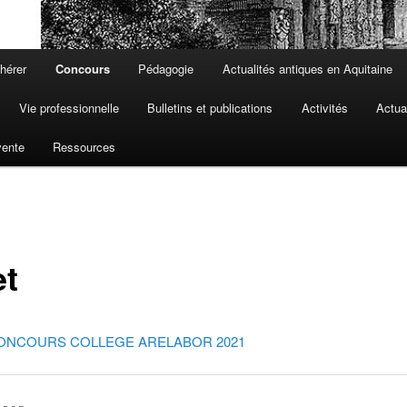
hérer
Concours
Pédagogie
Actualités antiques en Aquitaine
Vie professionnelle
Bulletins et publications
Activités
Actua
vente
Ressources
et
ONCOURS COLLEGE ARELABOR 2021