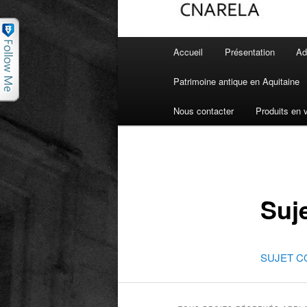
Menu principal
Accueil
Présentation
Ad
Aller au contenu principal
Aller au contenu secondaire
Patrimoine antique en Aquitaine
Nous contacter
Produits en 
Suj
SUJET C