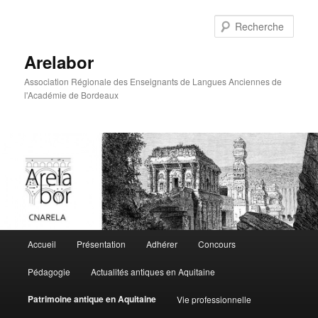
Rech
Arelabor
Association Régionale des Enseignants de Langues Anciennes de
l'Académie de Bordeaux
Menu principal
Accueil
Présentation
Adhérer
Concours
Aller au contenu principal
Aller au contenu secondaire
Pédagogie
Actualités antiques en Aquitaine
Patrimoine antique en Aquitaine
Vie professionnelle