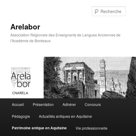
Rech
Arelabor
Association Régionale des Enseignants de Langues Anciennes de
l'Académie de Bordeaux
Menu principal
Accueil
Présentation
Adhérer
Concours
Aller au contenu principal
Aller au contenu secondaire
Pédagogie
Actualités antiques en Aquitaine
Patrimoine antique en Aquitaine
Vie professionnelle