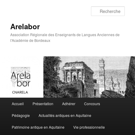
Rech
Arelabor
Association Régionale des Enseignants de Langues Anciennes de
l'Académie de Bordeaux
Menu principal
Accueil
Présentation
Adhérer
Concours
Aller au contenu principal
Aller au contenu secondaire
Pédagogie
Actualités antiques en Aquitaine
Patrimoine antique en Aquitaine
Vie professionnelle