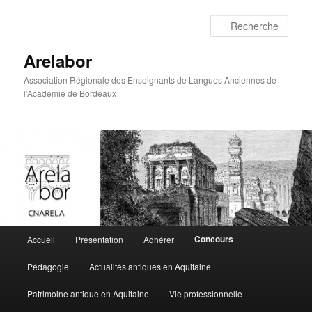
Rech
Arelabor
Association Régionale des Enseignants de Langues Anciennes de
l'Académie de Bordeaux
Menu principal
Concours
Accueil
Présentation
Adhérer
Aller au contenu principal
Aller au contenu secondaire
Pédagogie
Actualités antiques en Aquitaine
Patrimoine antique en Aquitaine
Vie professionnelle