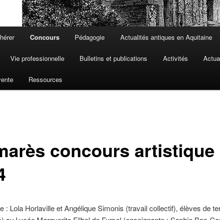
hérer
Concours
Pédagogie
Actualités antiques en Aquitaine
Vie professionnelle
Bulletins et publications
Activités
Actua
vente
Ressources
marès concours artistique
4
e : Lola Horlaville et Angélique Simonis (travail collectif), élèves de t
c) au Lycée Marguerite Filhol de Fumel (enseignante : Sophie Bon-Co