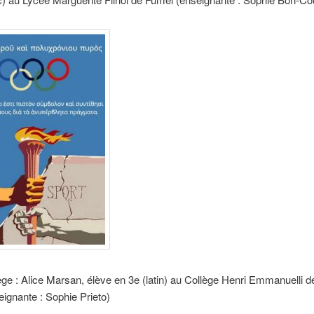
ège : Alice Marsan, élève en 3e (latin) au Collège Henri Emmanuelli de
eignante : Sophie Prieto)