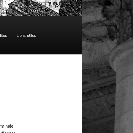
lités
Liens utiles
erminale
ufignac)