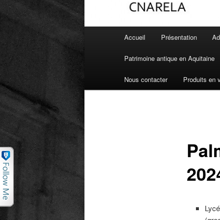
Menu principal
Accueil
Présentation
Ad
Aller au contenu principal
Aller au contenu secondaire
Patrimoine antique en Aquitaine
Nous contacter
Produits en 
Pal
202
Lycé
(gre