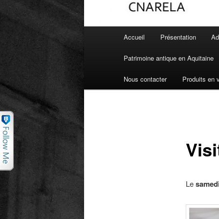
Menu principal
Accueil
Présentation
Ad
Aller au contenu principal
Aller au contenu secondaire
Patrimoine antique en Aquitaine
Nous contacter
Produits en 
Visi
Le
samedi