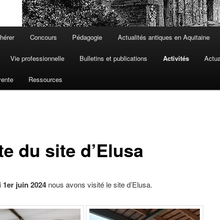
hérer
Concours
Pédagogie
Actualités antiques en Aquitaine
Vie professionnelle
Bulletins et publications
Activités
Actua
vente
Ressources
te du site d’Elusa
 1er juin 2024
nous avons visité le site d’Elusa.