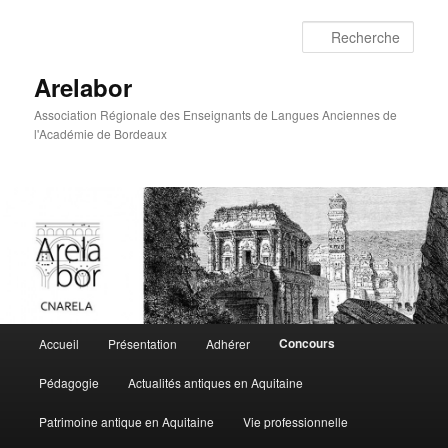
Rech
Arelabor
Association Régionale des Enseignants de Langues Anciennes de
l'Académie de Bordeaux
Menu principal
Concours
Accueil
Présentation
Adhérer
Aller au contenu principal
Aller au contenu secondaire
Pédagogie
Actualités antiques en Aquitaine
Patrimoine antique en Aquitaine
Vie professionnelle