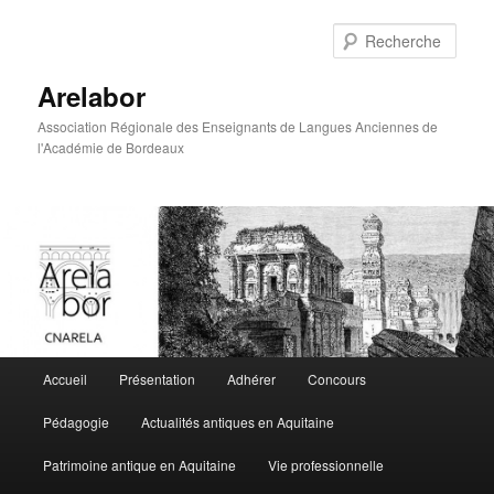
Rech
Arelabor
Association Régionale des Enseignants de Langues Anciennes de
l'Académie de Bordeaux
Menu principal
Accueil
Présentation
Adhérer
Concours
Aller au contenu principal
Aller au contenu secondaire
Pédagogie
Actualités antiques en Aquitaine
Patrimoine antique en Aquitaine
Vie professionnelle