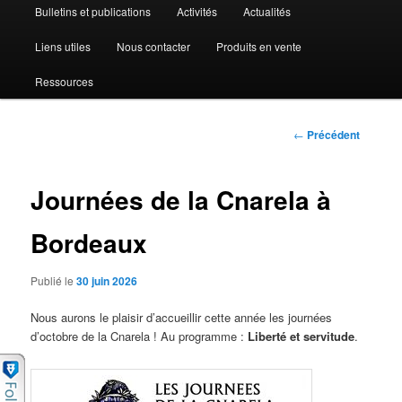
Bulletins et publications
Activités
Actualités
Liens utiles
Nous contacter
Produits en vente
Ressources
Navigation des
←
Précédent
articles
Journées de la Cnarela à
Bordeaux
Publié le
30 juin 2026
Nous aurons le plaisir d’accueillir cette année les journées
d’octobre de la Cnarela ! Au programme :
Liberté et servitude
.